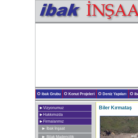
ibak Grubu
Konut Projeleri
Deniz Yapıları
i
Biler Kırmataş
Vizyonumuz
Hakkımızda
Firmalarımız
İbak İnşaat
Bilak Madencilik