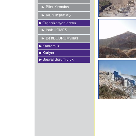
Biler Kırmataş
İVEN İnşaat AŞ
Organizasyonlarımız
ibak HOMES
BestBODRUMvillas
Kadromuz
Kariyer
Sosyal Sorumluluk