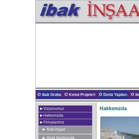
ibak Grubu
Konut Projeleri
Deniz Yapıları
i
Hakkımızda
Vizyonumuz
Hakkımızda
Firmalarımız
İbak İnşaat
Bilak Madencilik