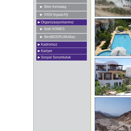
Biler Kırmataş
İVEN İnşaat AŞ
Organizasyonlarımız
ibak HOMES
BestBODRUMvillas
Kadromuz
Kariyer
Sosyal Sorumluluk