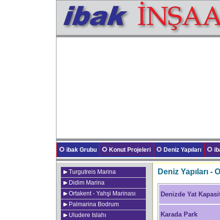
ibak Grubu
Konut Projeleri
Deniz Yapıları
i
Deniz Yapıları - 
Turgutreis Marina
Didim Marina
Ortakent - Yahşi Marinası
Denizde Yat Kapasi
Palmarina Bodrum
Karada Park
Uludere Islahı