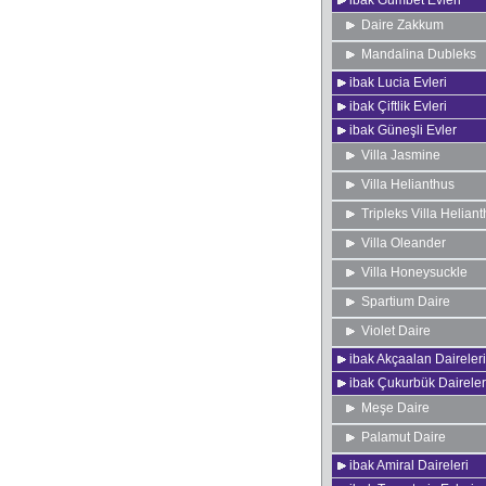
ibak Gümbet Evleri
Daire Zakkum
Mandalina Dubleks
ibak Lucia Evleri
ibak Çiftlik Evleri
ibak Güneşli Evler
Villa Jasmine
Villa Helianthus
Tripleks Villa Helian
Villa Oleander
Villa Honeysuckle
Spartium Daire
Violet Daire
ibak Akçaalan Daireleri
ibak Çukurbük Daireler
Meşe Daire
Palamut Daire
ibak Amiral Daireleri