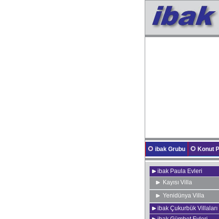
ibak Grubu
Konut P
ibak Paula Evleri
Kayısı Villa
Yenidünya Villa
ibak Çukurbük Villaları