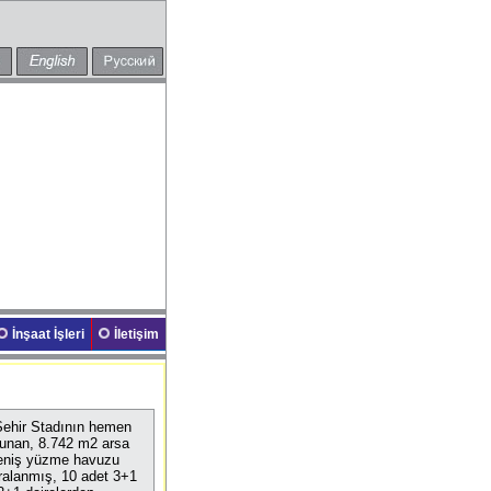
İnşaat İşleri
İletişim
Şehir Stadının hemen
lunan, 8.742 m2 arsa
geniş yüzme havuzu
ıralanmış, 10 adet 3+1