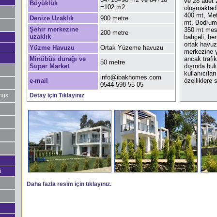
ve 28 adet 
Büyüklük
=102 m2
oluşmaktadı
400 mt, Me
Denize Uzaklık
900 metre
mt, Bodrum 
Şehir merkezine
350 mt mes
200 metre
uzaklık
bahçeli, her
ortak havuz
Yüzme Havuzu
Ortak Yüzeme havuzu
merkezine 
Minübüs durağı ve
ancak trafi
50 metre
Super Market
dışında bul
kullanıcılar
info@ibakhomes.com
e-mail
özelliklere 
0544 598 55 05
thus
Detay için Tıklayınız
i
Daha fazla resim için tıklayınız.