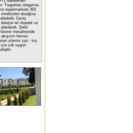
2+1 dairelerden
r. Turgutreis otogarına
tro süpermarkete 350
minibüsleri durağına
afededir. Geniş
 daireye ait otopark ve
 planlandı. Şehir
yürüme mesafesinde
k akışının hemen
unan sitemiz yaz - kış
ı için çok uygun
sahiptir.