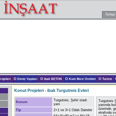
rojeleri
Deniz Yapıları
ibak BETON
Kum Mıcır Üretimi
Turizm
Konut Projeleri - ibak Turgutreis Evleri
Turgutreis, Şehir stadı
Turgutreis 
Konum
yanı
yanında bu
üzerinde, 
Tip
2+1 ve 3+1 Odalı Daireler
etrafında s
64+16=90 m2 ve 84+18