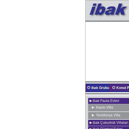
ibak Grubu
Konut P
ibak Paula Evleri
Kayısı Villa
Yenidünya Villa
ibak Çukurbük Villaları