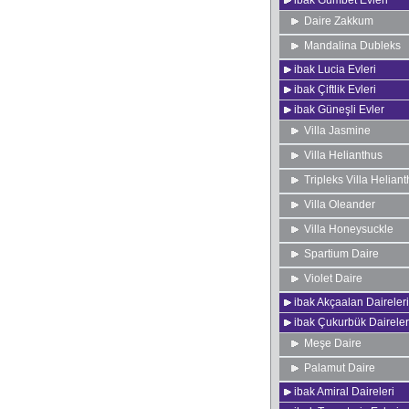
ibak Gümbet Evleri
Daire Zakkum
Mandalina Dubleks
ibak Lucia Evleri
ibak Çiftlik Evleri
ibak Güneşli Evler
Villa Jasmine
Villa Helianthus
Tripleks Villa Helian
Villa Oleander
Villa Honeysuckle
Spartium Daire
Violet Daire
ibak Akçaalan Daireleri
ibak Çukurbük Daireler
Meşe Daire
Palamut Daire
ibak Amiral Daireleri