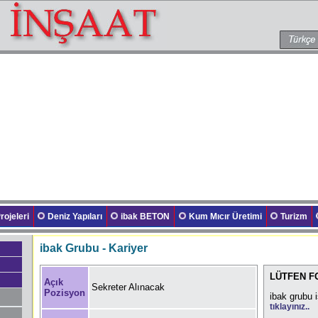
rojeleri
Deniz Yapıları
ibak BETON
Kum Mıcır Üretimi
Turizm
ibak Grubu - Kariyer
LÜTFEN 
Açık
Sekreter Alınacak
Pozisyon
ibak grubu 
tıklayınız..