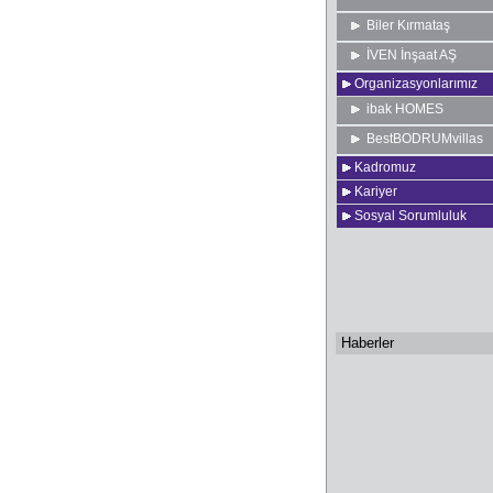
Biler Kırmataş
İVEN İnşaat AŞ
Organizasyonlarımız
ibak HOMES
BestBODRUMvillas
Kadromuz
Kariyer
Sosyal Sorumluluk
Haberler