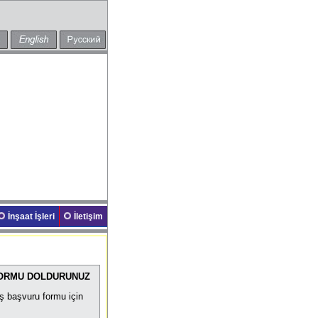
İnşaat İşleri
İletişim
FORMU DOLDURUNUZ
iş başvuru formu için