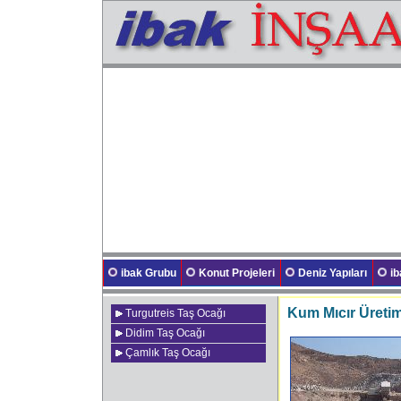
ibak Grubu
Konut Projeleri
Deniz Yapıları
i
Kum Mıcır Üretim
Turgutreis Taş Ocağı
Didim Taş Ocağı
Çamlık Taş Ocağı