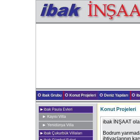
ibak Grubu
Konut Projeleri
Deniz Yapıları
i
Konut Projeleri
ibak Paula Evleri
Kayısı Villa
ibak İNŞAAT ola
Yenidünya Villa
Bodrum yarımadas
ibak Çukurbük Villaları
ihtiyaçlarının ka