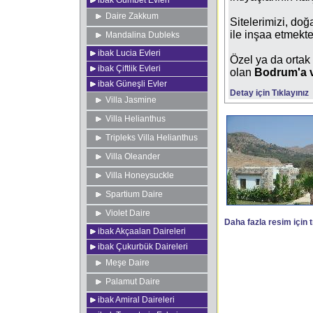
ibak Gümbet Evleri
Daire Zakkum
Sitelerimizi, do
ile inşaa etmekte
Mandalina Dubleks
ibak Lucia Evleri
Özel ya da ortak
ibak Çiftlik Evleri
olan
Bodrum'a v
ibak Güneşli Evler
Detay için Tıklayınız
Villa Jasmine
Villa Helianthus
Tripleks Villa Helianthus
Villa Oleander
Villa Honeysuckle
Spartium Daire
Violet Daire
Daha fazla resim için t
ibak Akçaalan Daireleri
ibak Çukurbük Daireleri
Meşe Daire
Palamut Daire
ibak Amiral Daireleri