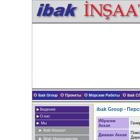
ibak Group
Проекты
Морские Работы
ibak 
ibak Group - Пер
Видение
О нас
Ибрагим
Гене
Мы
Аккая
Ibak Иншаат
Помо
Дживан Аккая
Дире
Bilak Маденджилик