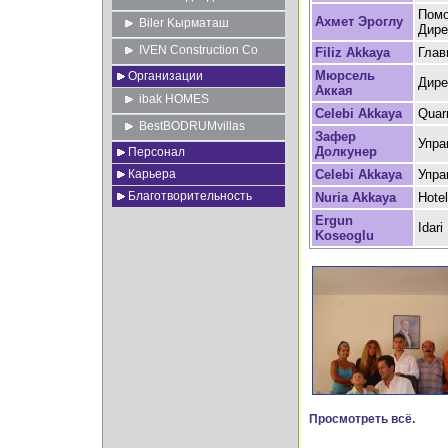
Помо
Ахмет Эроглу
Biler Kырматаш
Дире
IVEN Construction Co
Filiz Akkaya
Глав
Мюрсель
Организации
Дире
Аккая
ibak HOMES
Celebi Akkaya
Quar
BestBODRUMvillas
Зафер
Упра
Долкунер
Персонал
Карьера
Celebi Akkaya
Упра
Благотворительность
Nuria Akkaya
Hotel
Ergun
Idari 
Koseoglu
Просмотреть всё.