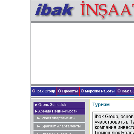
ibak Group
Проекты
Морские Работы
ibak 
Туризм
Отель Gumusluk
Аренда Недвижимости
ibak Group, осно
Violet Апартаменты
учавствовать в Т
Spartium Апартаменты
компания инвести
Гюмюшлюк,Бодр